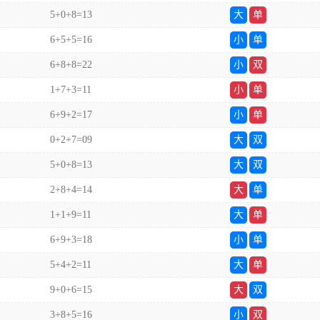
5+0+8=13
大
单
6+5+5=16
小
单
6+8+8=22
小
双
1+7+3=11
小
单
6+9+2=17
小
单
0+2+7=09
大
双
5+0+8=13
大
双
2+8+4=14
大
单
1+1+9=11
大
单
6+9+3=18
小
单
5+4+2=11
大
单
9+0+6=15
大
双
3+8+5=16
小
双