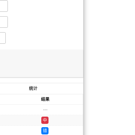
统计
结果
---
中
错