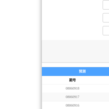
预测
期号
08060918
08060917
08060916