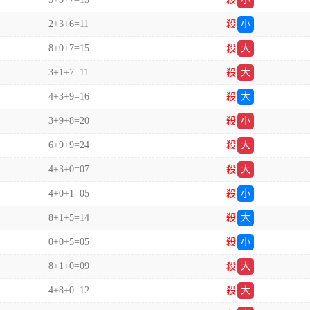
双
2+3+6=11
殺
小
单
8+0+7=15
殺
大
双
3+1+7=11
殺
大
单
4+3+9=16
殺
大
双
3+9+8=20
殺
小
单
6+9+9=24
殺
大
单
4+3+0=07
殺
大
双
4+0+1=05
殺
小
单
8+1+5=14
殺
大
双
0+0+5=05
殺
小
单
8+1+0=09
殺
大
双
4+8+0=12
殺
大
单