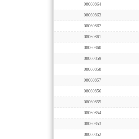
08060864
08060863
08060862
08060861
08060860
08060859
08060858
08060857
08060856
08060855
08060854
08060853
08060852