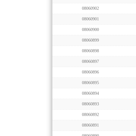
08060902
08060901
08060900
08060899
08060898
08060897
08060896
08060895
08060894
08060893
08060892
08060891
08060890