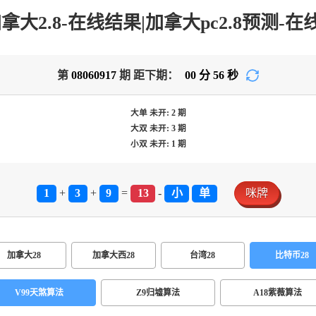
第
08060917
期 距下期：
00
分
56
秒
大单
未开:
2
期
大双
未开:
3
期
小双
未开:
1
期
1
+
3
+
9
=
13
-
小
单
咪牌
加拿大28
加拿大西28
台湾28
比特币28
V99天煞算法
Z9归墟算法
A18紫薇算法