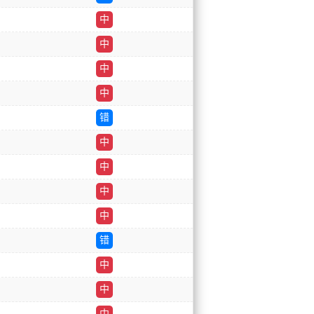
中
中
中
中
错
中
中
中
中
错
中
中
中