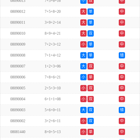
08090013
7+3+6=16
小
双
中
08090012
7+5+8=20
大
单
中
08090011
3+9+2=14
大
单
中
08090010
8+9+4=21
大
双
中
08090009
7+2+3=12
小
单
中
08090008
7+1+4=12
大
单
错
08090007
1+2+3=06
大
双
中
08090006
7+8+6=21
小
单
中
08090005
2+5+3=10
小
双
中
08090004
6+1+1=08
小
双
中
08090003
5+6+0=11
大
双
错
08090002
3+2+6=11
小
双
中
08081440
8+0+5=13
小
单
中