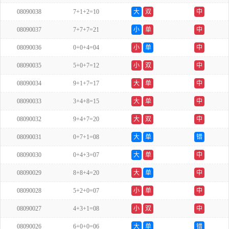
08090038
7+1+2=10
大
双
中
08090037
7+7+7=21
小
单
中
08090036
0+0+4=04
小
单
中
08090035
5+0+7=12
小
双
中
08090034
9+1+7=17
大
单
中
08090033
3+4+8=15
大
单
中
08090032
9+4+7=20
大
双
中
08090031
0+7+1=08
大
单
错
08090030
0+4+3=07
大
单
中
08090029
8+8+4=20
大
单
中
08090028
5+2+0=07
小
单
中
08090027
4+3+1=08
小
双
中
08090026
6+0+0=06
大
单
错