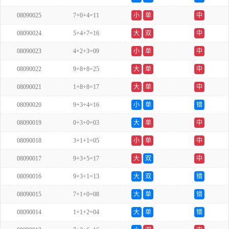
08090025
7+0+4=11
小
单
中
08090024
5+4+7=16
大
双
中
08090023
4+2+3=09
小
单
中
08090022
9+8+8=25
大
单
中
08090021
1+8+8=17
大
单
中
08090020
9+3+4=16
小
单
错
08090019
0+3+0=03
大
单
中
08090018
3+1+1=05
小
单
中
08090017
9+3+5=17
大
双
中
08090016
9+3+1=13
大
双
错
08090015
7+1+0=08
大
单
错
08090014
1+1+2=04
大
单
错