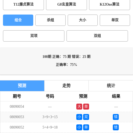
T12廉贞算法
G8玄皇算法
K12One算法
组合
杀组
大小
单双
双项
双组
100期 正确：75 期 错误：25 期
正确率：75%
预测
走势
统计
期号
号码
预测
结果
08090054
---
大
单
---
08090053
3+9+3=15
小
双
错
08090052
5+4+9=18
小
单
错