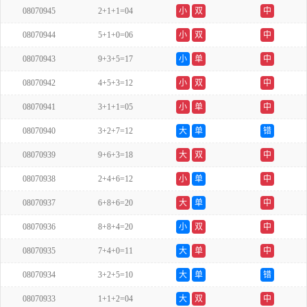
08070945
2+1+1=04
小
双
中
08070944
5+1+0=06
小
双
中
08070943
9+3+5=17
小
单
中
08070942
4+5+3=12
小
双
中
08070941
3+1+1=05
小
单
中
08070940
3+2+7=12
大
单
错
08070939
9+6+3=18
大
双
中
08070938
2+4+6=12
小
单
中
08070937
6+8+6=20
大
单
中
08070936
8+8+4=20
小
双
中
08070935
7+4+0=11
大
单
中
08070934
3+2+5=10
大
单
错
08070933
1+1+2=04
大
双
中