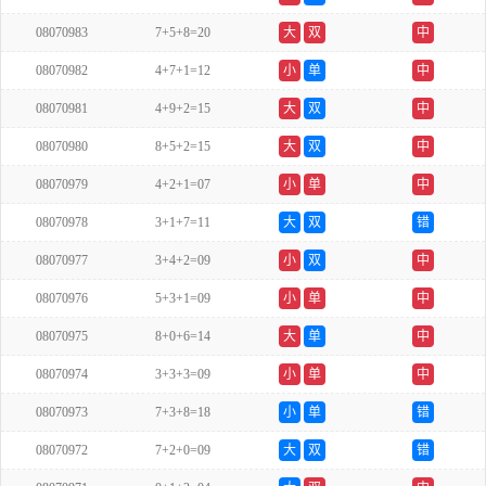
08070983
7+5+8=20
大
双
中
08070982
4+7+1=12
小
单
中
08070981
4+9+2=15
大
双
中
08070980
8+5+2=15
大
双
中
08070979
4+2+1=07
小
单
中
08070978
3+1+7=11
大
双
错
08070977
3+4+2=09
小
双
中
08070976
5+3+1=09
小
单
中
08070975
8+0+6=14
大
单
中
08070974
3+3+3=09
小
单
中
08070973
7+3+8=18
小
单
错
08070972
7+2+0=09
大
双
错