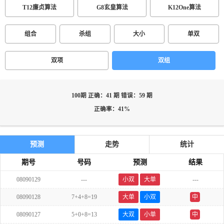
T12廉贞算法
G8玄皇算法
K12One算法
组合
杀组
大小
单双
双项
双组
100期 正确：41 期 错误：59 期
正确率：41%
预测
走势
统计
期号
号码
预测
结果
08090129
---
小双
大单
---
08090128
7+4+8=19
大单
小双
中
08090127
5+0+8=13
大双
小单
中