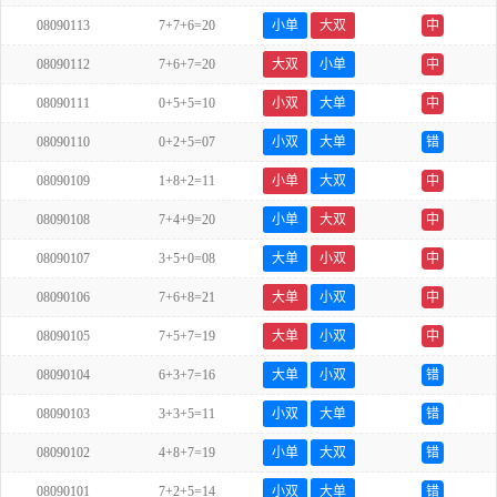
08090113
7+7+6=20
小单
大双
中
08090112
7+6+7=20
大双
小单
中
08090111
0+5+5=10
小双
大单
中
08090110
0+2+5=07
小双
大单
错
08090109
1+8+2=11
小单
大双
中
08090108
7+4+9=20
小单
大双
中
08090107
3+5+0=08
大单
小双
中
08090106
7+6+8=21
大单
小双
中
08090105
7+5+7=19
大单
小双
中
08090104
6+3+7=16
大单
小双
错
08090103
3+3+5=11
小双
大单
错
08090102
4+8+7=19
小单
大双
错
08090101
7+2+5=14
小双
大单
错