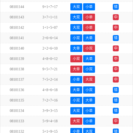
08101144
9+1+7=17
大双
小单
错
08101143
3+7+1=11
大双
小单
中
08101142
1+1+5=07
大双
小单
中
08101141
2+6+6=14
小双
大单
错
08101140
2+2+6=10
大单
小双
中
08101139
4+8+0=12
小双
大单
中
08101138
9+5+7=21
大单
小双
中
08101137
7+5+2=14
小单
大双
中
08101136
4+8+6=18
大单
小双
错
08101135
7+2+7=16
小双
大单
错
08101134
3+9+3=15
大双
小单
错
08101133
5+9+4=18
大双
小单
中
08101132
5+1+9=15
小单
大双
错