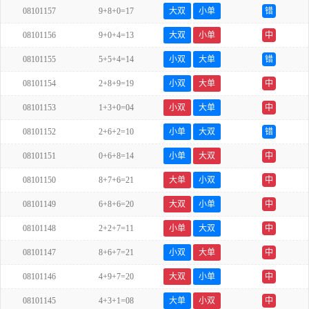
08101157
9+8+0=17
大双
小单
错
08101156
9+0+4=13
大双
小单
中
08101155
5+5+4=14
小双
大单
错
08101154
2+8+9=19
小双
大单
中
08101153
1+3+0=04
小双
大单
中
08101152
2+6+2=10
小单
大双
错
08101151
0+6+8=14
小单
大双
中
08101150
8+7+6=21
大单
小双
中
08101149
6+8+6=20
大双
小单
中
08101148
2+2+7=11
小单
大双
中
08101147
8+6+7=21
小双
大单
中
08101146
4+9+7=20
大双
小单
中
08101145
4+3+1=08
大单
小双
中