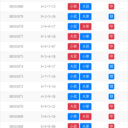
08101080
4+2+7=13
小单
大双
中
08101079
9+2+5=16
小双
大单
错
08101078
2+9+6=17
小双
大单
中
08101077
9+1+8=18
大双
小单
中
08101076
6+0+1=07
小单
大双
中
08101075
9+5+4=18
大双
小单
中
08101074
6+2+9=17
大双
小单
错
08101073
2+7+7=16
小双
大单
错
08101072
4+7+3=14
小双
大单
错
08101071
4+3+9=16
小双
大单
错
08101070
8+9+5=22
大双
小单
中
08101069
5+6+5=16
小单
大双
中
08101068
6+0+0=06
小双
大单
中