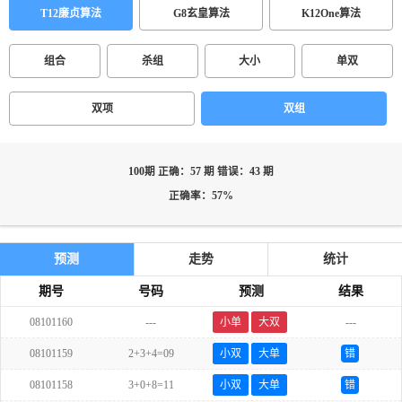
T12廉贞算法
G8玄皇算法
K12One算法
组合
杀组
大小
单双
双项
双组
100期 正确：57 期 错误：43 期
正确率：57%
预测
走势
统计
期号
号码
预测
结果
08101160
---
小单
大双
---
08101159
2+3+4=09
小双
大单
错
08101158
3+0+8=11
小双
大单
错