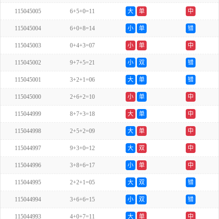
115045005
6+5+0=11
大
单
中
115045004
6+0+8=14
小
单
错
115045003
0+4+3=07
小
单
中
115045002
9+7+5=21
小
双
错
115045001
3+2+1=06
大
单
错
115045000
2+6+2=10
小
单
中
115044999
8+7+3=18
大
单
中
115044998
2+5+2=09
大
单
中
115044997
9+3+0=12
大
双
中
115044996
3+8+6=17
小
单
中
115044995
2+2+1=05
大
双
错
115044994
3+6+6=15
小
双
错
115044993
4+0+7=11
大
单
中