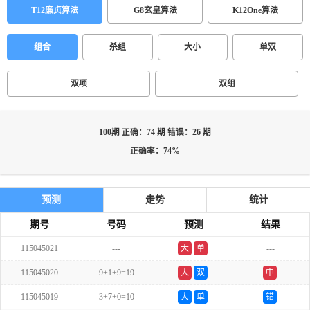
T12廉贞算法
G8玄皇算法
K12One算法
组合
杀组
大小
单双
双项
双组
100期 正确：74 期 错误：26 期
正确率：74%
预测
走势
统计
期号
号码
预测
结果
115045021
---
大
单
---
115045020
9+1+9=19
大
双
中
115045019
3+7+0=10
大
单
错