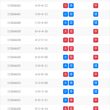
115044442
4+8+0=12
小
单
中
115044441
3+8+4=15
小
双
错
115044440
1+0+4=05
大
双
错
115044439
8+4+4=16
大
双
中
115044438
4+2+5=11
小
单
中
115044437
9+8+9=26
大
双
中
115044436
6+0+0=06
大
双
中
115044435
3+0+8=11
大
双
错
115044434
4+6+8=18
大
单
中
115044433
5+3+0=08
大
单
错
115044432
3+8+5=16
小
单
错
115044431
0+8+3=11
大
单
中
115044430
9+1+4=14
大
双
中