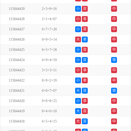
115044429
2+5+9=16
小
双
中
115044428
2+1+4=07
小
单
中
115044427
6+7+7=20
小
双
中
115044426
0+9+5=14
大
单
中
115044425
6+5+7=18
小
双
中
115044424
6+9+4=19
小
双
错
115044423
3+5+3=11
小
单
中
115044422
8+9+2=19
小
单
中
115044421
0+0+7=07
大
双
错
115044420
9+8+8=25
小
单
中
115044419
0+4+6=10
大
双
中
115044418
6+5+4=15
大
双
中