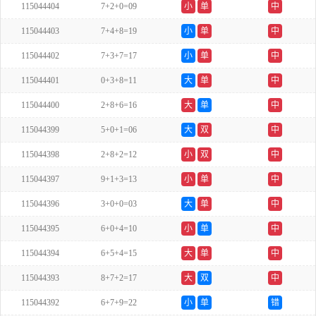
115044404
7+2+0=09
小
单
中
115044403
7+4+8=19
小
单
中
115044402
7+3+7=17
小
单
中
115044401
0+3+8=11
大
单
中
115044400
2+8+6=16
大
单
中
115044399
5+0+1=06
大
双
中
115044398
2+8+2=12
小
双
中
115044397
9+1+3=13
小
单
中
115044396
3+0+0=03
大
单
中
115044395
6+0+4=10
小
单
中
115044394
6+5+4=15
大
单
中
115044393
8+7+2=17
大
双
中
115044392
6+7+9=22
小
单
错