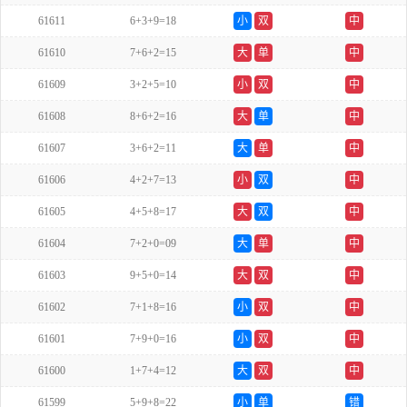
61611
6+3+9=18
小
双
中
61610
7+6+2=15
大
单
中
61609
3+2+5=10
小
双
中
61608
8+6+2=16
大
单
中
61607
3+6+2=11
大
单
中
61606
4+2+7=13
小
双
中
61605
4+5+8=17
大
双
中
61604
7+2+0=09
大
单
中
61603
9+5+0=14
大
双
中
61602
7+1+8=16
小
双
中
61601
7+9+0=16
小
双
中
61600
1+7+4=12
大
双
中
61599
5+9+8=22
小
单
错