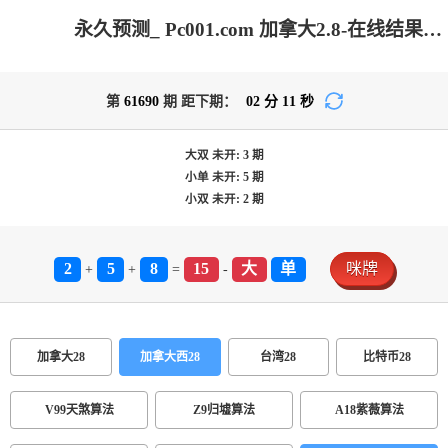
永久预测_ Pc001.com 加拿大2.8-在线结果|加拿大pc2.8预测-在线预测|加拿大2.8走势咪牌预测|加拿大2.8结果分析|加拿大在线咪牌_专注研究2.8_加拿大PC在线走势_官方数据!
第
61690
期 距下期：
02
分
11
秒
大双
未开:
3
期
小单
未开:
5
期
小双
未开:
2
期
2
5
8
15
大
单
咪牌
+
+
=
-
加拿大28
加拿大西28
台湾28
比特币28
V99天煞算法
Z9归墟算法
A18紫薇算法