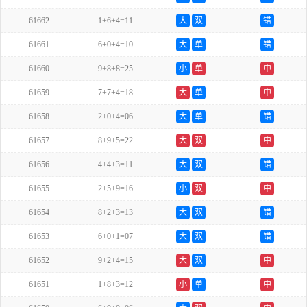
61662
1+6+4=11
大
双
错
61661
6+0+4=10
大
单
错
61660
9+8+8=25
小
单
中
61659
7+7+4=18
大
单
中
61658
2+0+4=06
大
单
错
61657
8+9+5=22
大
双
中
61656
4+4+3=11
大
双
错
61655
2+5+9=16
小
双
中
61654
8+2+3=13
大
双
错
61653
6+0+1=07
大
双
错
61652
9+2+4=15
大
双
中
61651
1+8+3=12
小
单
中