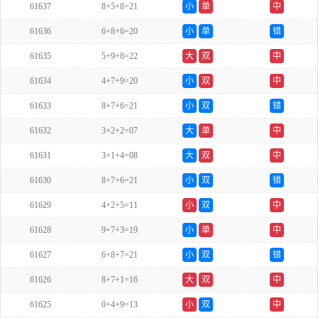
61637
8+5+8=21
小
单
中
61636
6+8+6=20
小
单
错
61635
5+9+8=22
大
双
中
61634
4+7+9=20
小
双
中
61633
8+7+6=21
小
双
错
61632
3+2+2=07
大
单
中
61631
3+1+4=08
大
双
中
61630
8+7+6=21
小
双
错
61629
4+2+5=11
小
双
中
61628
9+7+3=19
小
单
中
61627
6+8+7=21
小
双
错
61626
8+7+1=16
大
双
中
61625
0+4+9=13
小
双
中