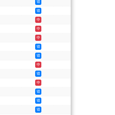
错
错
中
中
中
错
错
中
错
中
错
错
错