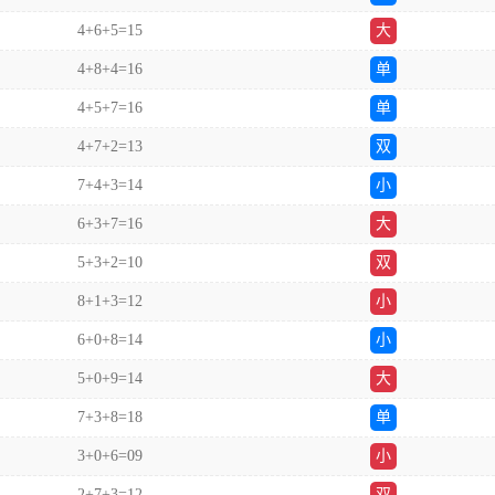
4+6+5=15
大
4+8+4=16
单
4+5+7=16
单
4+7+2=13
双
7+4+3=14
小
6+3+7=16
大
5+3+2=10
双
8+1+3=12
小
6+0+8=14
小
5+0+9=14
大
7+3+8=18
单
3+0+6=09
小
2+7+3=12
双