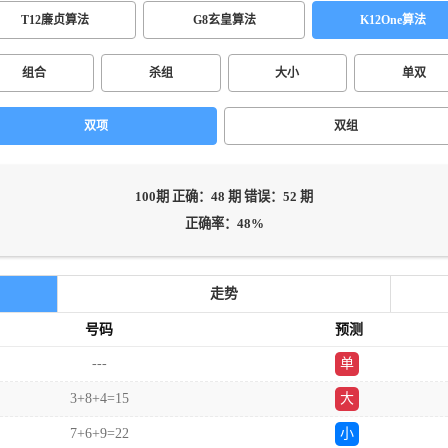
T12廉贞算法
G8玄皇算法
K12One算法
组合
杀组
大小
单双
双项
双组
100期 正确：48 期 错误：52 期
正确率：48%
走势
号码
预测
---
单
3+8+4=15
大
7+6+9=22
小