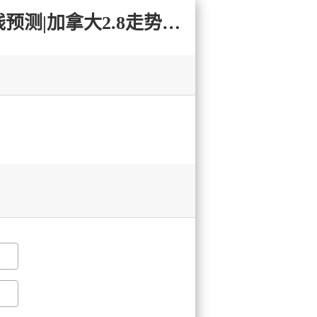
永久预测_ Pc001.com 加拿大2.8-在线结果|加拿大pc2.8预测-在线预测|加拿大2.8走势咪牌预测|加拿大2.8结果分析|加拿大在线咪牌_专注研究2.8_加拿大PC在线走势_官方数据!