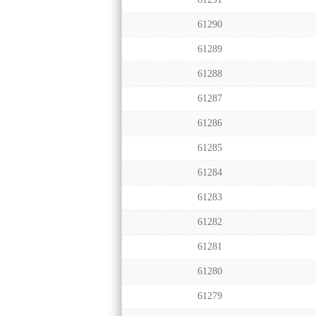
61290
61289
61288
61287
61286
61285
61284
61283
61282
61281
61280
61279