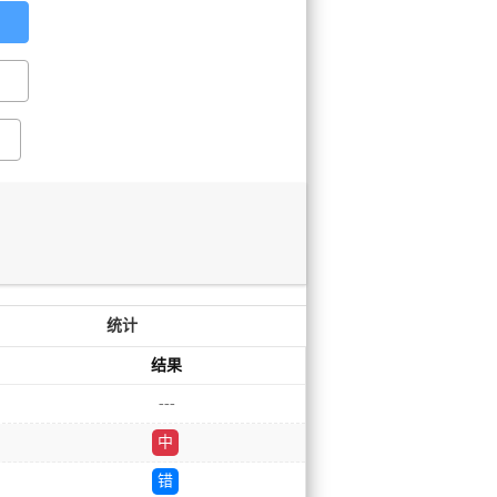
统计
结果
---
中
错