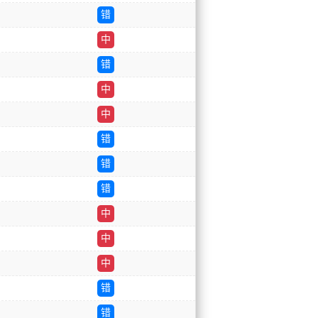
错
中
错
中
中
错
错
错
中
中
中
错
错