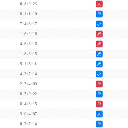
6+8+9=23
大
8+1+1=10
单
7+4+6=17
小
1+6+9=16
双
4+6+6=16
双
1+8+6=15
双
5+1+5=11
双
4+3+7=14
小
2+3+4=09
单
8+5+9=22
单
8+4+3=15
单
3+0+4=07
大
0+7+7=14
单