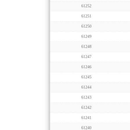
61252
61251
61250
61249
61248
61247
61246
61245
61244
61243
61242
61241
61240