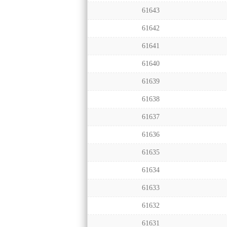
61643
61642
61641
61640
61639
61638
61637
61636
61635
61634
61633
61632
61631