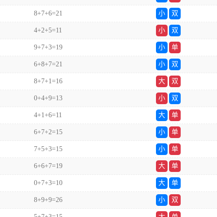
8+7+6=21
小
双
4+2+5=11
小
双
9+7+3=19
小
单
6+8+7=21
小
双
8+7+1=16
大
双
0+4+9=13
小
双
4+1+6=11
大
单
6+7+2=15
小
单
7+5+3=15
小
单
6+6+7=19
大
单
0+7+3=10
大
单
8+9+9=26
小
双
5+7+3=15
大
单