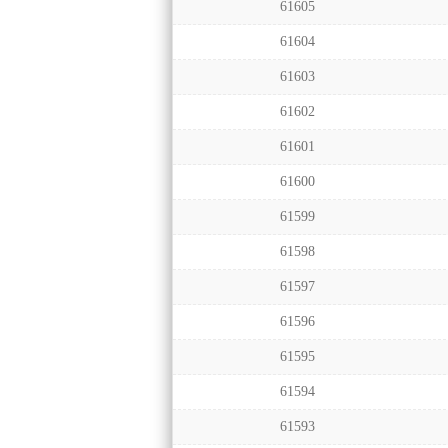
61605
61604
61603
61602
61601
61600
61599
61598
61597
61596
61595
61594
61593