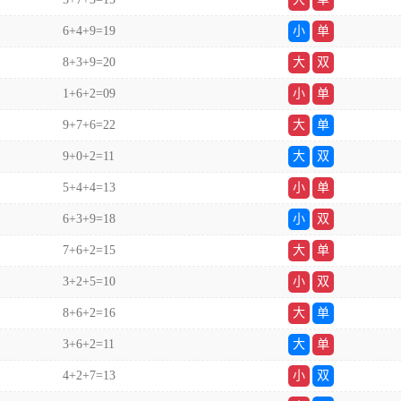
6+4+9=19
小
单
8+3+9=20
大
双
1+6+2=09
小
单
9+7+6=22
大
单
9+0+2=11
大
双
5+4+4=13
小
单
6+3+9=18
小
双
7+6+2=15
大
单
3+2+5=10
小
双
8+6+2=16
大
单
3+6+2=11
大
单
4+2+7=13
小
双