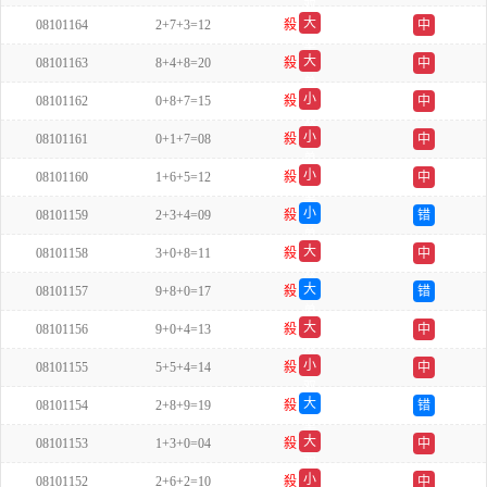
双
大
08101164
2+7+3=12
殺
中
单
大
08101163
8+4+8=20
殺
中
单
小
08101162
0+8+7=15
殺
中
双
小
08101161
0+1+7=08
殺
中
单
小
08101160
1+6+5=12
殺
中
单
小
08101159
2+3+4=09
殺
错
单
大
08101158
3+0+8=11
殺
中
双
大
08101157
9+8+0=17
殺
错
单
大
08101156
9+0+4=13
殺
中
双
小
08101155
5+5+4=14
殺
中
双
大
08101154
2+8+9=19
殺
错
单
大
08101153
1+3+0=04
殺
中
双
小
08101152
2+6+2=10
殺
中