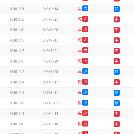
单
大
08101151
0+6+8=14
殺
错
双
大
08101150
8+7+6=21
殺
中
双
小
08101149
6+8+6=20
殺
中
双
大
08101148
2+2+7=11
殺
中
双
大
08101147
8+6+7=21
殺
中
双
小
08101146
4+9+7=20
殺
中
双
小
08101145
4+3+1=08
殺
错
双
小
08101144
9+1+7=17
殺
中
单
小
08101143
3+7+1=11
殺
错
单
小
08101142
1+1+5=07
殺
错
单
小
08101141
2+6+6=14
殺
中
单
大
08101140
2+2+6=10
殺
中
双