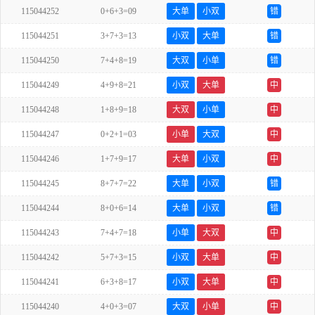
115044252
0+6+3=09
大单
小双
错
115044251
3+7+3=13
小双
大单
错
115044250
7+4+8=19
大双
小单
错
115044249
4+9+8=21
小双
大单
中
115044248
1+8+9=18
大双
小单
中
115044247
0+2+1=03
小单
大双
中
115044246
1+7+9=17
大单
小双
中
115044245
8+7+7=22
大单
小双
错
115044244
8+0+6=14
大单
小双
错
115044243
7+4+7=18
小单
大双
中
115044242
5+7+3=15
小双
大单
中
115044241
6+3+8=17
小双
大单
中
115044240
4+0+3=07
大双
小单
中