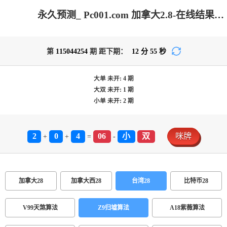
永久预测_ Pc001.com 加拿大2.8-在线结果|加拿大pc2.8预测-在线预测|加拿大2.8走势咪牌预测|加拿大2.8结果分析|加拿大在线咪牌_专注研究2.8_加拿大PC在线走势_官方数据!
第
115044254
期 距下期：
12
分
55
秒
大单
未开:
4
期
大双
未开:
1
期
小单
未开:
2
期
2
0
4
06
小
双
咪牌
+
+
=
-
加拿大28
加拿大西28
台湾28
比特币28
V99天煞算法
Z9归墟算法
A18紫薇算法