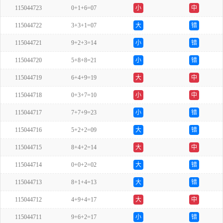
115044723
0+1+6=07
小
中
115044722
3+3+1=07
大
错
115044721
9+2+3=14
小
错
115044720
5+8+8=21
小
错
115044719
6+4+9=19
大
中
115044718
0+3+7=10
小
中
115044717
7+7+9=23
小
错
115044716
5+2+2=09
大
错
115044715
8+4+2=14
大
中
115044714
0+0+2=02
大
错
115044713
8+1+4=13
大
错
115044712
4+9+4=17
大
中
115044711
9+6+2=17
小
错