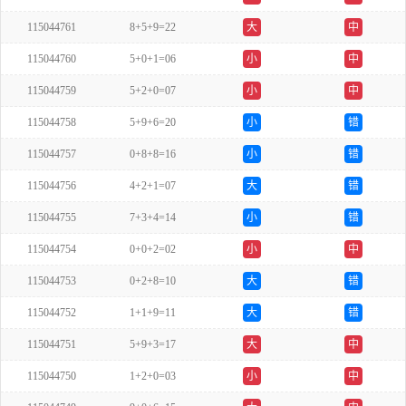
115044761
8+5+9=22
大
中
115044760
5+0+1=06
小
中
115044759
5+2+0=07
小
中
115044758
5+9+6=20
小
错
115044757
0+8+8=16
小
错
115044756
4+2+1=07
大
错
115044755
7+3+4=14
小
错
115044754
0+0+2=02
小
中
115044753
0+2+8=10
大
错
115044752
1+1+9=11
大
错
115044751
5+9+3=17
大
中
115044750
1+2+0=03
小
中