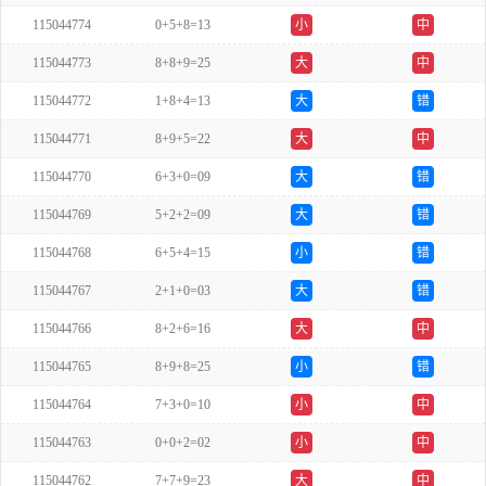
115044774
0+5+8=13
小
中
115044773
8+8+9=25
大
中
115044772
1+8+4=13
大
错
115044771
8+9+5=22
大
中
115044770
6+3+0=09
大
错
115044769
5+2+2=09
大
错
115044768
6+5+4=15
小
错
115044767
2+1+0=03
大
错
115044766
8+2+6=16
大
中
115044765
8+9+8=25
小
错
115044764
7+3+0=10
小
中
115044763
0+0+2=02
小
中
115044762
7+7+9=23
大
中