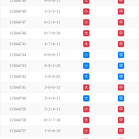
115044749
9+0+6=15
大
中
115044748
3+3+5=11
小
中
115044747
6+2+3=11
小
中
115044746
0+7+9=16
大
中
115044745
4+7+4=15
大
中
115044744
8+0+9=17
小
错
115044743
9+9+2=20
小
错
115044742
3+0+0=03
大
错
115044741
3+6+6=15
大
中
115044740
3+4+4=11
大
错
115044739
5+2+4=11
小
中
115044738
8+3+7=18
大
中
115044737
1+0+9=10
小
中