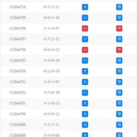
115044710
6+3+2=11
大
错
115044709
6+8+5=19
小
错
115044708
2+1+4=07
小
中
115044707
6+7+2=15
小
错
115044706
0+9+4=13
小
中
115044705
5+5+8=18
小
错
115044704
8+2+0=10
大
错
115044703
2+4+1=07
大
错
115044702
3+7+8=18
小
错
115044701
4+1+8=13
大
错
115044700
4+0+8=12
大
错
115044699
3+1+7=11
大
错
115044698
5+4+0=09
大
错