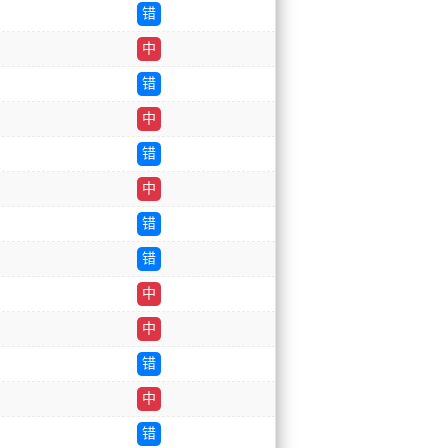
错
中
错
中
错
中
错
错
中
中
错
中
错