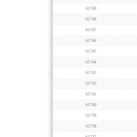
61749
61748
61747
61746
61745
61744
61743
61742
61741
61740
61739
61738
61737