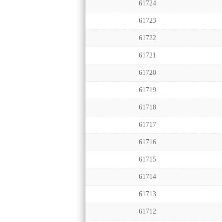
61724
61723
61722
61721
61720
61719
61718
61717
61716
61715
61714
61713
61712