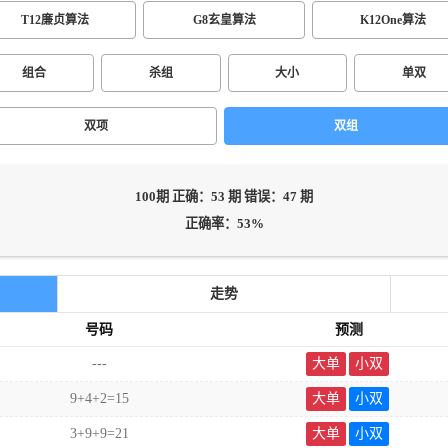
T12廉贞算法
G8玄皇算法
K12One算法
组合
杀组
大小
单双
双项
双组
100期 正确：53 期 错误：47 期
正确率：53%
走势
号码
预测
---
大单
小双
9+4+2=15
大单
小双
3+9+9=21
大单
小双