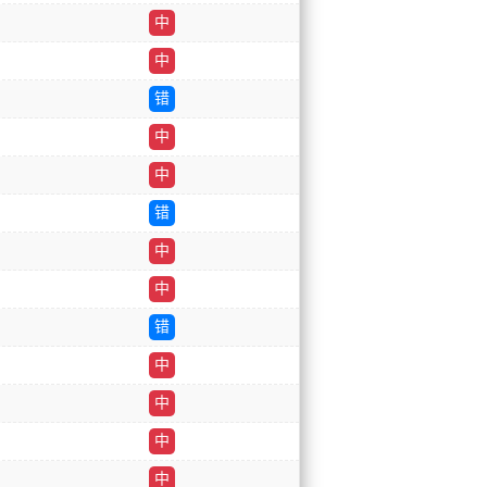
中
中
错
中
中
错
中
中
错
中
中
中
中