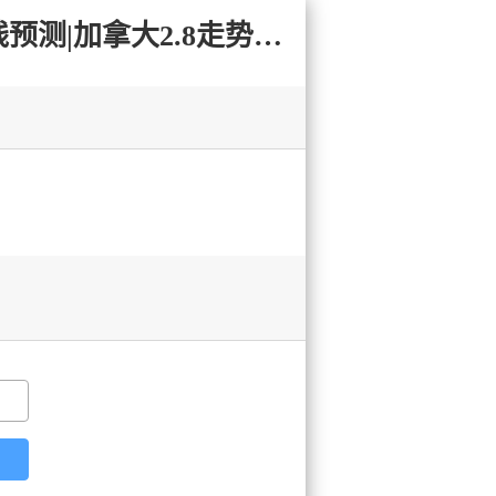
永久预测_ Pc001.com 加拿大2.8-在线结果|加拿大pc2.8预测-在线预测|加拿大2.8走势咪牌预测|加拿大2.8结果分析|加拿大在线咪牌_专注研究2.8_加拿大PC在线走势_官方数据!