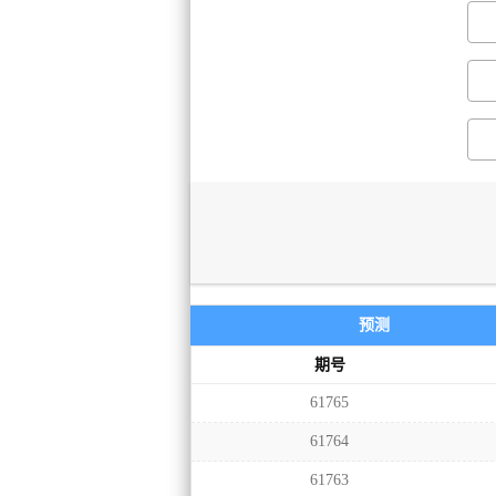
预测
期号
61765
61764
61763