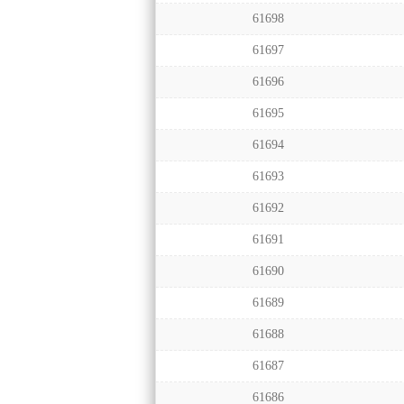
61698
61697
61696
61695
61694
61693
61692
61691
61690
61689
61688
61687
61686