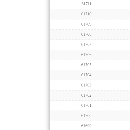
61711
61710
61709
61708
61707
61706
61705
61704
61703
61702
61701
61700
61699