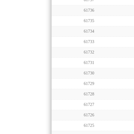
61736
61735
61734
61733
61732
61731
61730
61729
61728
61727
61726
61725