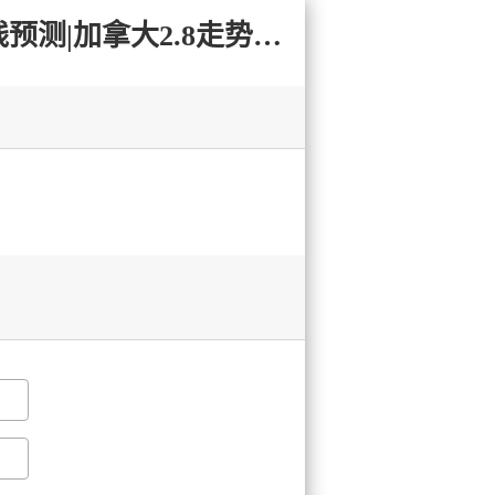
永久预测_ Pc001.com 加拿大2.8-在线结果|加拿大pc2.8预测-在线预测|加拿大2.8走势咪牌预测|加拿大2.8结果分析|加拿大在线咪牌_专注研究2.8_加拿大PC在线走势_官方数据!