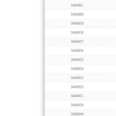
3466861
3466860
3466859
3466858
3466857
3466856
3466855
3466854
3466853
3466852
3466851
3466850
3466849