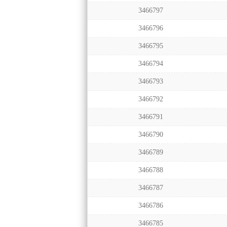
3466797
3466796
3466795
3466794
3466793
3466792
3466791
3466790
3466789
3466788
3466787
3466786
3466785