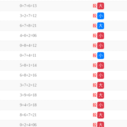
单
0+7+6=13
殺
大
单
3+2+7=12
殺
小
双
6+7+8=21
殺
大
单
4+0+2=06
殺
小
单
0+8+4=12
殺
小
单
0+7+4=11
殺
小
单
5+8+1=14
殺
小
单
6+8+2=16
殺
小
双
3+7+2=12
殺
大
双
3+9+6=18
殺
大
单
9+4+5=18
殺
小
双
8+6+7=21
殺
大
双
0+2+4=06
殺
大