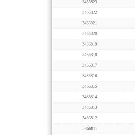
3466823
3466822
3466821
3466820
3466819
3466818
3466817
3466816
3466815
3466814
3466813
3466812
3466811